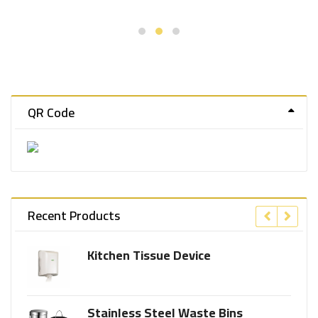
5
5
QR Code
Recent Products
Kitchen Tissue Device
Stainless Steel Waste Bins