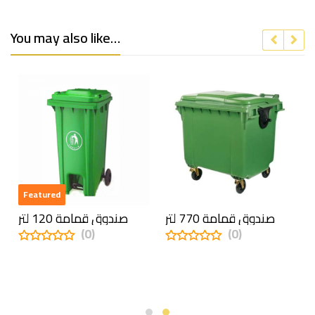
You may also like…
Featured
صندوق قمامة 770 لتر
صندوق قمامة 120 لتر
(0)
(0)
0
0
out
out
of
of
5
5