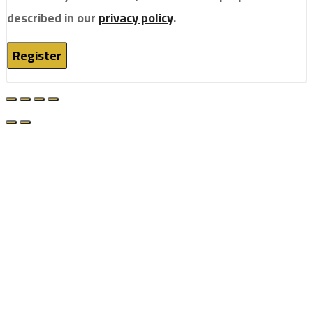
described in our
privacy policy
.
Register
om
casibom
grandpashabet
casibom
jojobet
jojobet
jojobet
j