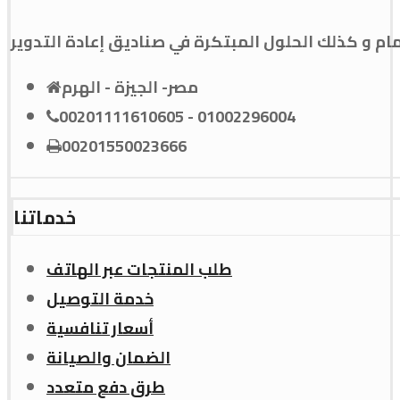
و كذلك الحلول المبتكرة في صناديق إعادة التدوير
مصر- الجيزة - الهرم
00201111610605 - 01002296004
00201550023666
خدماتنا
طلب المنتجات عبر الهاتف
خدمة التوصيل
أسعار تنافسية
الضمان والصيانة
طرق دفع متعدد