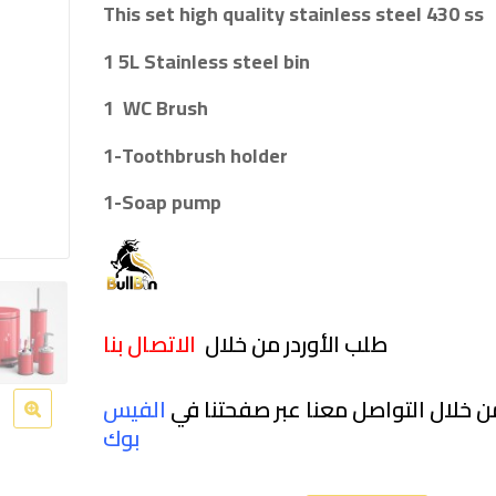
This set high quality stainless steel 430 ss
tchen Tissue
وراقة مناديل
Kitc
1 5L Stainless steel bin
vice
المطبخ الكبيرة
Dev
1 WC Brush
1-
Toothbrush holder
1-
Soap pump
ainless Steel
وراقة مناديل-
Stai
ste Bins
Dispenser paper
Was
لات
وراقة للمناديل-
سلة مهمل
استنالس ست
Dispenser paper
تيل
طلب الأوردر من خلال
الاتصال بنا
40 
40 لتر
طقم حم
Dispenser soap-
مام
ن خلال التواصل معنا عبر صفحتنا في
الفيس
تيل
موزع و حامل
استنالس ست -
بو
ك
الصابون السائل
CL
لات
سلة مهمل