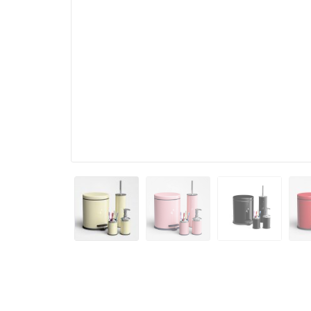
Ki
De
St
Wa
ات
يل
ام
يل
CL
ات