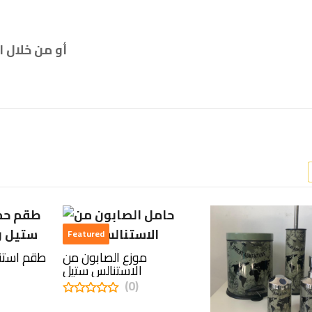
أو من خلال 
Featured
موزع الصابون من
طقم استن
الاستنالس ستيل
(0)
0