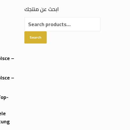
ابحث عن منتجك
Search
h
for:
Search
lsce –
lsce –
Top-
ele
tung