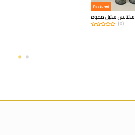
out
of
Featured
5
ستنالس ستيل مموه
(0)
0
out
of
5