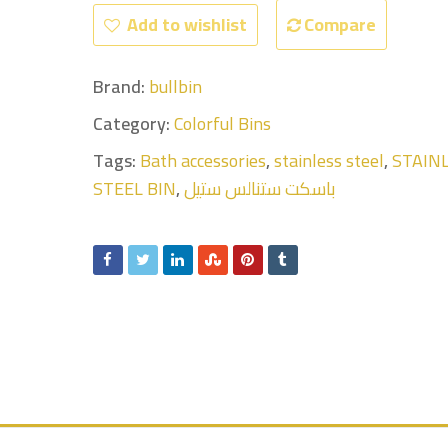
تيل
استنالس ست
Add to wishlist
Compare
موزع وحامل
5 لتر
5 لتر
للصابون-
Brand:
bullbin
Dispenser soap
1000 ML
Category:
Colorful Bins
Tags:
Bath accessories
,
stainless steel
,
STAIN
STEEL BIN
,
باسكت ستنالس ستيل