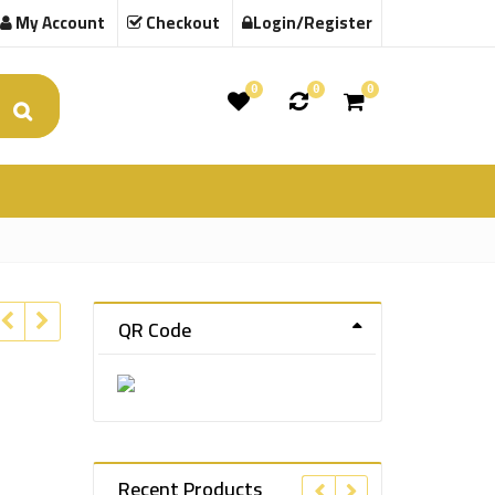
My Account
Checkout
Login/Register
0
0
0
QR Code
Recent Products