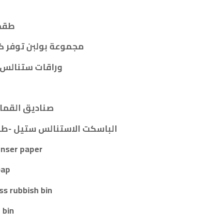
طقم 
مجموعة بولبن توفر ك
وراقات ستنالس 
صناديق القمام
الباسكت الاستنالس ستيل -طف
enser paper
oap
ss rubbish bin
 bin