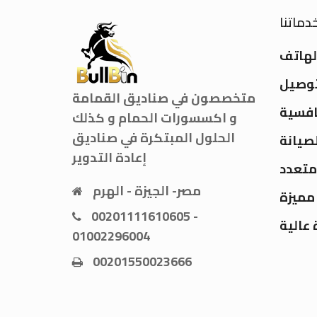
دماتنا
لهاتف
توصيل
متخصصون في صناديق القمامة
افسية
و اكسسورات الحمام و كذلك
الحلول المبتكرة في صناديق
صيانة
إعادة التدوير
متعدد
مصر- الجيزة - الهرم
مميزة
00201111610605 -
عالية
01002296004
00201550023666