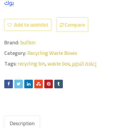
بو
ك
Add to wishlist
Compare
Brand:
bullbin
Category:
Recycling Waste Boxes
Tags:
recycling bin
,
waste box
,
إعادة التدوير
Description