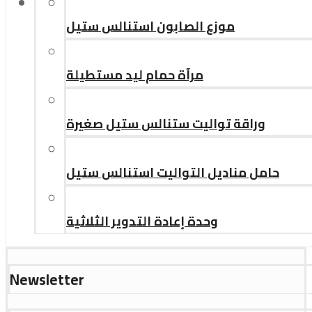
موزع الصابون استنالس ستيل
مرآة حمام ليد مستطيلة
وراقة تواليت ستنالس ستيل صغيرة
حامل مناديل التواليت استنالس ستيل
وحدة إعادة التدوير الثلاثية
Newsletter