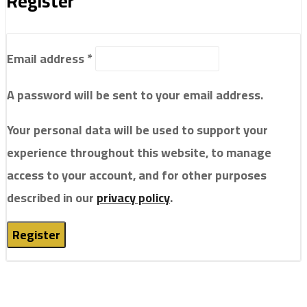
Register
Email address
*
A password will be sent to your email address.
Your personal data will be used to support your
experience throughout this website, to manage
access to your account, and for other purposes
described in our
privacy policy
.
Register
s siteleri
Browser Authenticator
Lemon Casino
Neospin C